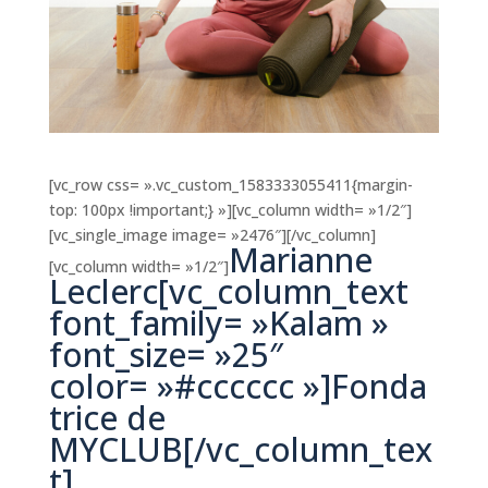
[vc_row css= ».vc_custom_1583333055411{margin-
top: 100px !important;} »][vc_column width= »1/2″]
[vc_single_image image= »2476″][/vc_column]
Marianne
[vc_column width= »1/2″]
Leclerc[vc_column_text
font_family= »Kalam »
font_size= »25″
color= »#cccccc »]Fonda
trice de
MYCLUB[/vc_column_tex
t]