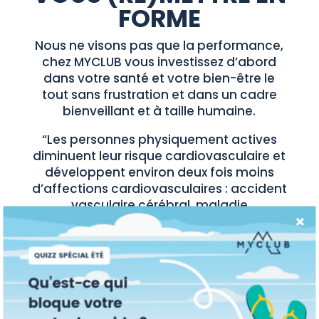
FORME
Nous ne visons pas que la performance,
chez MYCLUB vous investissez d’abord
dans votre santé et votre bien-être le
tout sans frustration et dans un cadre
bienveillant et à taille humaine.
“Les personnes physiquement actives
diminuent leur risque cardiovasculaire et
développent environ deux fois moins
d’affections cardiovasculaires : accident
vasculaire cérébral, maladie
coronarienne (angine de poitrine et
infarctus du myocarde), artériopathie
des membres inférieurs...”
source Ameli.fr
Trouvez votre cours idéal