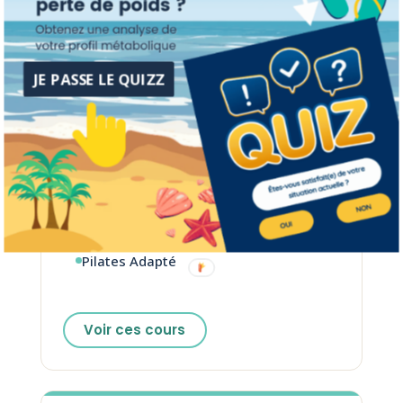
SE RESSOURCER
JE PASSE LE QUIZZ
Relâcher les tensions, gagner en
souplesse, soulager son dos. Des séances
douces, sans impact.
Yoga BodyBalance
Stretch & Relax
Pilates Adapté
Voir ces cours