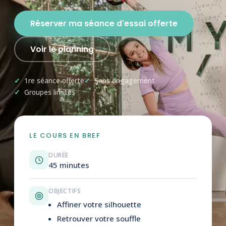
Réserver ma séance d'essai offerte
Voir le planning
1re séance offerte
Sans engagement
Groupes limités
LE COURS EN BREF
DURÉE
45 minutes
OBJECTIFS
Affiner votre silhouette
Retrouver votre souffle