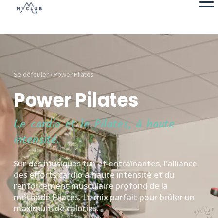
Se défouler
› Power Pilates
Power Pilates
Le cardio et le Pilates, à haute
intensité.
Sur des musiques fun et entraînantes, l'alliance
des efforts cardio à haute intensité et du
renforcement musculaire profond de la
méthode Pilates. Le mix parfait pour brûler un
maximum de calories.