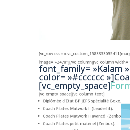
[vc_row css= ».vc_custom_1583333055411{margin
image= »2478″][/vc_column][vc_column width= 
font_family= »Kalam »
color= »#cccccc »]Coa
[vc_empty_space]
Form
[vc_empty_space][vc_column_text]
Diplômée d’Etat BP JEPS spécialité Boxe.
Coach Pilates Matwork I (Leaderfit).
Coach Pilates Matwork II avancé (Zenbox).
Coach Pilates petit matériel (Zenbox).