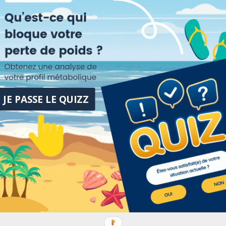
e combat .
[vc_column]
Le mot de Sophie
JE PASSE LE QUIZZ
amps obligatoires sont indiqués avec
*