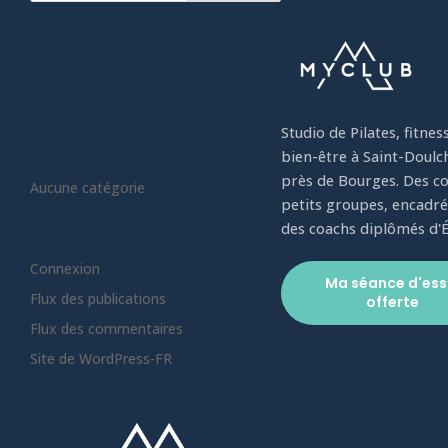
Commentaires récents
Archives
Studio de Pilates, fitnes
Catégories
bien-être à Saint-Doulc
près de Bourges. Des co
Aucune catégorie
petits groupes, encadré
des coachs diplômés d'É
Méta
Connexion
Ma séance d'ess
Flux des publications
offerte
Flux des commentaires
Site de WordPress-FR