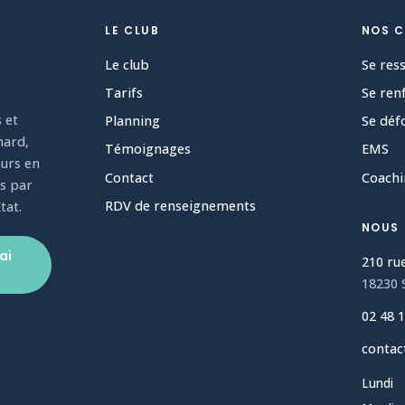
LE CLUB
NOS 
Le club
Se res
Tarifs
Se ren
s et
Planning
Se déf
hard,
Témoignages
EMS
urs en
Contact
Coachi
s par
RDV de renseignements
tat.
NOUS
ai
210 ru
18230 
02 48 1
contac
Lundi