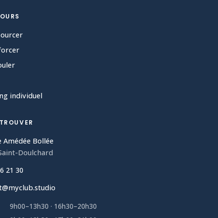
COURS
sourcer
forcer
ouler
ng individuel
 TROUVER
e Amédée Bollée
Saint-Doulchard
6 21 30
t@myclub.studio
9h00–13h30 · 16h30–20h30