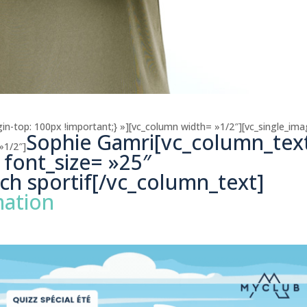
-top: 100px !important;} »][vc_column width= »1/2″][vc_single_im
Sophie Gamri[vc_column_tex
»1/2″]
 font_size= »25″
ch sportif[/vc_column_text]
ation